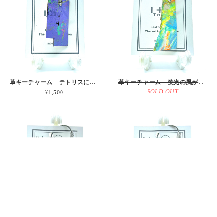
革キーチャーム テトリスになりきれない 本革
革キーチャーム 蛍光の風が強いお天気図 本革
SOLD OUT
¥1,500