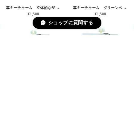
革キーチャーム 立体的なザラザラの波 本革
革キーチャーム グリーンベルトの先っぽ 本革
¥1,500
¥1,500
ショップに質問する
革キーチャーム かわいいパープル右あし 本革
革キーチャーム ピンクとグリーンは最強説 本革
¥2,000
¥1,500