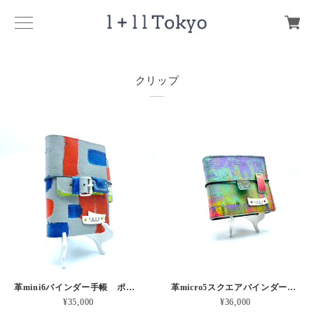
クリップ
革mini6バインダー手帳 ポットくんからのメッセージ 本革
革micro5スクエアバインダー手帳 レインボー波形のうみ 本革
¥35,000
¥36,000