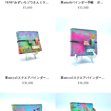
78/90“みずいろゾウさんミラーボール”パステルグレーインク30ml
革mini6バインダー手帳 ポットくんからのメッセージ 本革
¥5,000
¥35,000
革micro5スクエアバインダー手帳 レインボー波形のうみ 本革
革micro5スクエアバインダー手帳 ピンクオーロラの爆発 本革
¥36,000
¥36,000