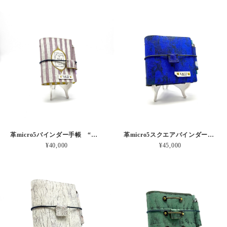
革micro5バインダー手帳 “ブルーベリー・レモンシェイク 昼下がりのお茶会” 本革
革micro5スクエアバインダー手帳 “ 漠然とした青の不安” 本革
¥40,000
¥45,000