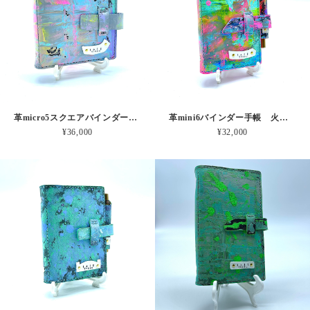
革micro5スクエアバインダー手帳 みずいろゾウさんピンク 本革
革mini6バインダー手帳 火の子舞う風景 本革
¥36,000
¥32,000