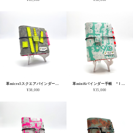
革micro5スクエアバインダー手帳 “ 蛍光つみきとサーカス” 本革
革mini6バインダー手帳 “ l + l l Tokyo もーじミント” 本革
¥38,000
¥35,000