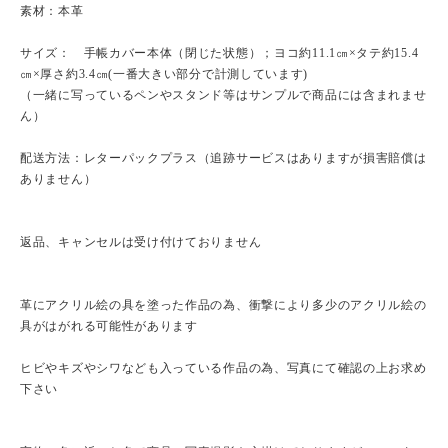
素材：本革
サイズ： 手帳カバー本体（閉じた状態）；ヨコ約11.1㎝×タテ約15.4
㎝×厚さ約3.4㎝(一番大きい部分で計測しています)
（一緒に写っているペンやスタンド等はサンプルで商品には含まれませ
ん）
配送方法：レターパックプラス（追跡サービスはありますが損害賠償は
ありません）
返品、キャンセルは受け付けておりません
革にアクリル絵の具を塗った作品の為、衝撃により多少のアクリル絵の
具がはがれる可能性があります
ヒビやキズやシワなども入っている作品の為、写真にて確認の上お求め
下さい