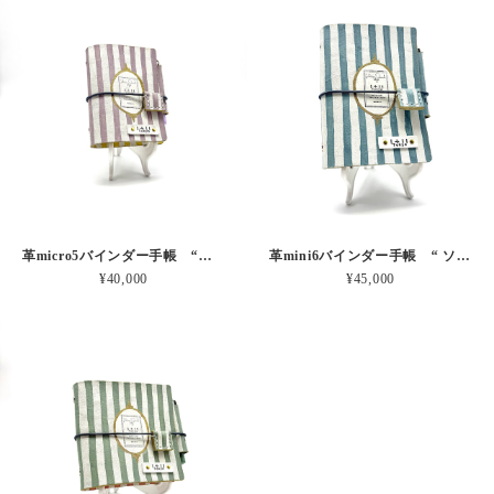
革micro5バインダー手帳 “ブルーベリー・レモンシェイク 昼下がりのお茶会” 本革
革mini6バインダー手帳 “ ソーダ・セサミシェイク 昼下がりのお茶会” 本革
¥40,000
¥45,000