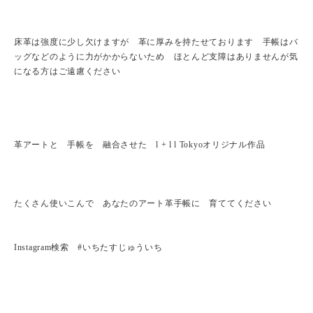
床革は強度に少し欠けますが 革に厚みを持たせております 手帳はバ
ッグなどのように力がかからないため ほとんど支障はありませんが気
になる方はご遠慮ください
革アートと 手帳を 融合させた l + l l Tokyoオリジナル作品
たくさん使いこんで あなたのアート革手帳に 育ててください
Instagram検索 #いちたすじゅういち