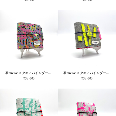
革micro5スクエアバインダー手帳 “ パステルモメスス森の迷路” 本革
革micro5スクエアバインダー手帳 “ 蛍光つみきとサーカス” 本革
¥38,000
¥38,000