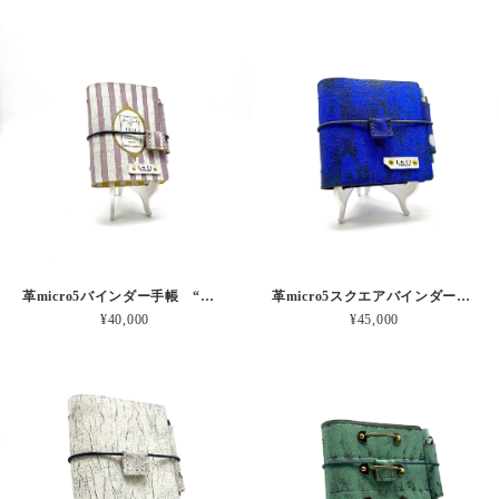
革micro5バインダー手帳 “ブルーベリー・レモンシェイク 昼下がりのお茶会” 本革
革micro5スクエアバインダー手帳 “ 漠然とした青の不安” 本革
¥40,000
¥45,000