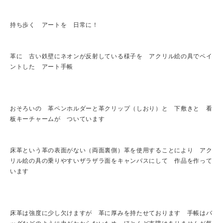
持ち歩く アートを 日常に！
革に 古い鉄壁にネオンが反射している様子を アクリル絵の具でペイ
ントした アート手帳
おそろいの 革ペンホルダーと革クリップ（しおり）と 下敷きと 看
板キーチャームが ついています
床革という革の表面がない（両面裏側）革を使用することにより アク
リル絵の具の乗りやすいザラザラ面をキャンバスにして 作品を作って
います
床革は強度に少し欠けますが 革に厚みを持たせております 手帳はバ