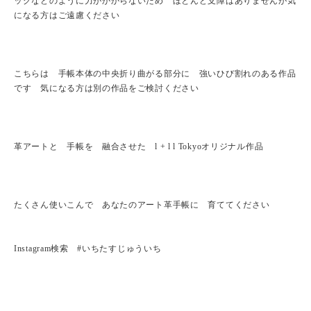
ッグなどのように力がかからないため ほとんど支障はありませんが気
になる方はご遠慮ください
こちらは 手帳本体の中央折り曲がる部分に 強いひび割れのある作品
です 気になる方は別の作品をご検討ください
革アートと 手帳を 融合させた l + l l Tokyoオリジナル作品
たくさん使いこんで あなたのアート革手帳に 育ててください
Instagram検索 #いちたすじゅういち