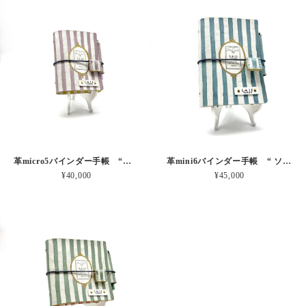
革micro5バインダー手帳 “ブルーベリー・レモンシェイク 昼下がりのお茶会” 本革
革mini6バインダー手帳 “ ソーダ・セサミシェイク 昼下がりのお茶会” 本革
¥40,000
¥45,000