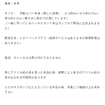
素材：本革
サイズ： 手帳カバー本体（閉じた状態）；ヨコ約9㎝×タテ約12.8㎝×
厚さ約4.5㎝(一番大きい部分で計測しています)
（一緒に写っているペンやスタンド等はサンプルで商品には含まれませ
ん）
配送方法：レターパックプラス（追跡サービスはありますが損害賠償は
ありません）
返品、キャンセルは受け付けておりません
革にアクリル絵の具を塗った作品の為、衝撃により多少のアクリル絵の
具がはがれる可能性があります
ヒビやキズやシワなども入っている作品の為、写真にて確認の上お求め
下さい