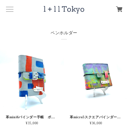
ペンホルダー
革mini6バインダー手帳 ポットくんからのメッセージ 本革
革micro5スクエアバインダー手帳 レインボー波形のうみ 本革
¥35,000
¥36,000