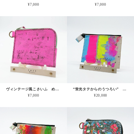
¥7,000
¥7,000
ヴィンテージ風こさいふ めっちゃピンク 本革
“蛍光タテからのうつろい” 『抽象画を革に！』シリーズ 持ち歩くアートを日常に！ 一点物 本革 小さいおサイフ
¥7,000
¥20,000