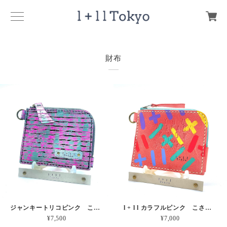
財布
ジャンキートリコピンク こさいふ 本革
l + l l カラフルピンク こさいふ 本革
¥7,500
¥7,000