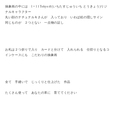
抽象画の中には l + l l Tokyoオ(いちたすじゅういち とうきょう)リジ
ナルキャラクター
丸い顔のナチュナル♮さんが 入っており いわば絵の隠しサイン
同じものが ２つとない 一点物の証し
お札は２つ折りで入り カードと分けて 入れられる 仕切りとなるコ
インケースにも こだわりの抽象画
全て 手縫いで じっくりと仕上げた 作品
たくさん使って あなたの革に 育ててください