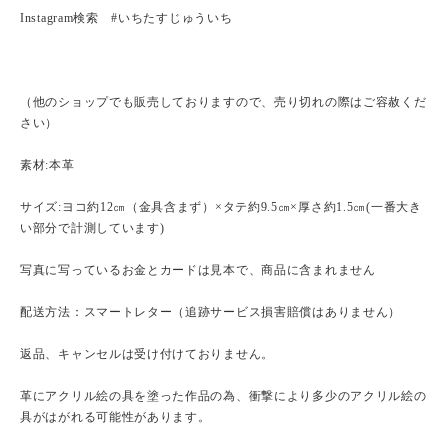
Instagram検索 #いちたすじゅういち
（他のショップでも販売しておりますので、売り切れの際はご容赦くだ
さい）
素材:本革
サイズ:ヨコ約12㎝（金具含まず）×タテ約9.5㎝×厚さ約1.5㎝(一番大き
い部分で計測しています)
写真に写っているお金とカードは見本で、商品に含まれません
配送方法：スマートレター（追跡サービス損害賠償はありません）
返品、キャンセルは受け付けておりません。
革にアクリル絵の具を塗った作品の為、衝撃により多少のアクリル絵の
具がはがれる可能性があります。