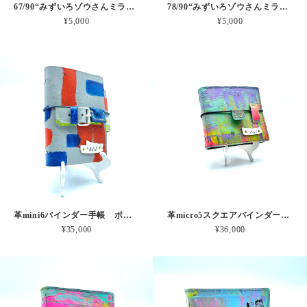
67/90“みずいろゾウさんミラーボール”パステルグレーインク30ml
78/90“みずいろゾウさんミラーボール”パステルグレーインク30ml
¥5,000
¥5,000
革mini6バインダー手帳 ポットくんからのメッセージ 本革
革micro5スクエアバインダー手帳 レインボー波形のうみ 本革
¥35,000
¥36,000