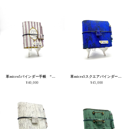
革micro5バインダー手帳 “ブルーベリー・レモンシェイク 昼下がりのお茶会” 本革
革micro5スクエアバインダー手帳 “ 漠然とした青の不安” 本革
¥40,000
¥45,000