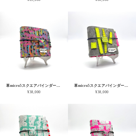
革micro5スクエアバインダー手帳 “ パステルモメスス森の迷路” 本革
革micro5スクエアバインダー手帳 “ 蛍光つみきとサーカス” 本革
¥38,000
¥38,000