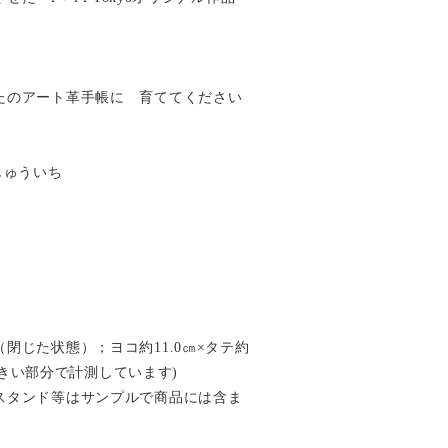
たのアート革手帳に 育ててください
すじゅういち
閉じた状態）；ヨコ約11.0㎝×タテ約
番大きい部分で計測しています)
スタンド等はサンプルで商品には含ま