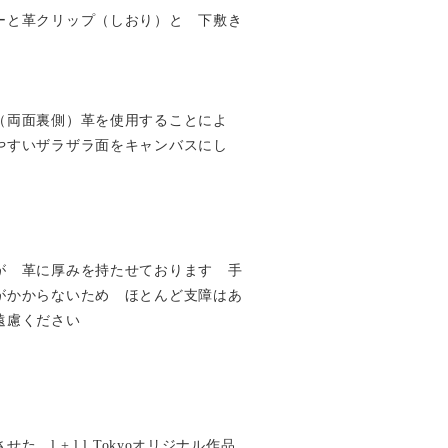
ーと革クリップ（しおり）と 下敷き
（両面裏側）革を使用することによ
やすいザラザラ面をキャンバスにし
が 革に厚みを持たせております 手
がかからないため ほとんど支障はあ
遠慮ください
 l + l l Tokyoオリジナル作品