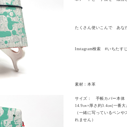
たくさん使いこんで あな
Instagram検索 #いちた
素材：本革
サイズ： 手帳カバー本体（
14.9㎝×厚さ約3.4㎝(一
（一緒に写っているペンや
れません）