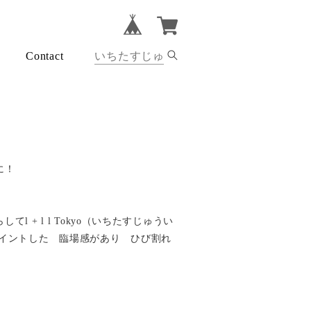
Contact
に！
l + l l Tokyo（いちたすじゅうい
ペイントした 臨場感があり ひび割れ