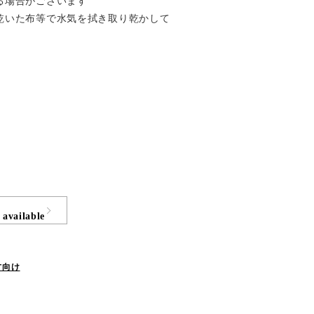
る場合がございます
乾いた布等で水気を拭き取り乾かして
 available
方向け