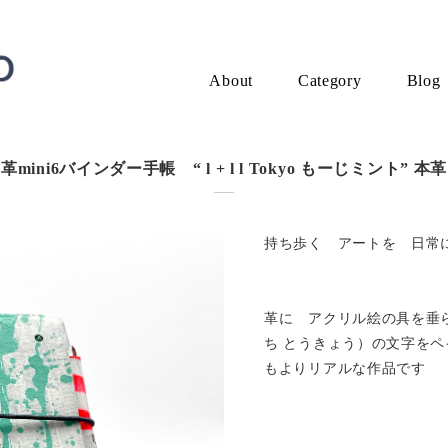
About
Category
Blog
革mini6バインダー手帳 “ l + l l Tokyo もーじミント” 本革
持ち歩く アートを 日常
革に アクリル絵の具を垂らして
ち とうきょう）の文字を
もよりリアルな作品です