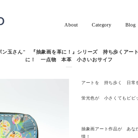
About
Category
Blog
ボン玉さん" 『抽象画を革に！』シリーズ 持ち歩くアー
に！ 一点物 本革 小さいおサイフ
アートを 持ち歩く 日常
蛍光色が 小さくてもビビ
抽象画アート作品が あな
情！