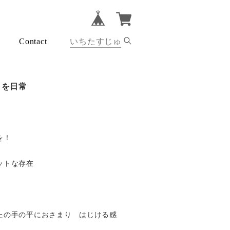
Contact
トを日常
を！
ットな存在
たの手の平におさまり はじける感