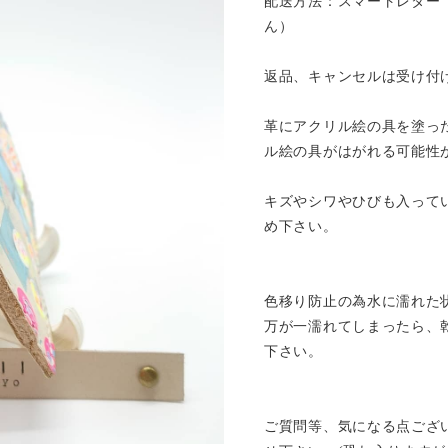
配送方法：スマートレター
ん）
返品、キャンセルは受け付
革にアクリル絵の具を塗っ
ル絵の具がはがれる可能性
キズやシワやひびも入って
め下さい。
色移り防止の為水に濡れた
万が一濡れてしまったら、
下さい。
ご質問等、気になる点ござ