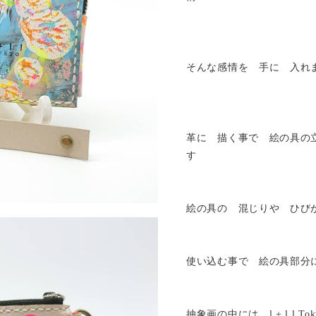
そんな感情を 手に 入れ
革に 描く事で 絵の具の
す
絵の具の 混じりや ひび
使い込む事で 絵の具部分
抽象画の中には l + l l 