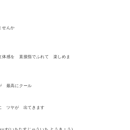
ませんか
立体感を 直接指でふれて 楽しめま
が 最高にクール
に ツヤが 出てきます
Tokyoオ(いちたすじゅういち とうきょう)