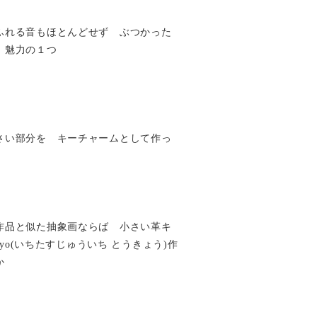
ふれる音もほとんどせず ぶつかった
 魅力の１つ
さい部分を キーチャームとして作っ
作品と似た抽象画ならば 小さい革キ
Tokyo(いちたすじゅういち とうきょう)作
か