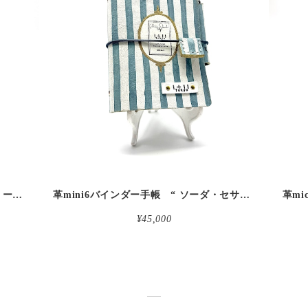
detail
革micro5バインダー手帳 “ブルーベリー・レモンシェイク 昼下がりのお茶会” 本革
革mini6バインダー手帳 “ ソーダ・セサミシェイク 昼下がりのお茶会” 本革
¥45,000