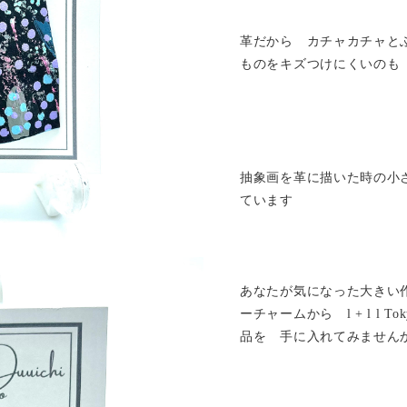
革だから カチャカチャと
ものをキズつけにくいのも
抽象画を革に描いた時の小
ています
あなたが気になった大きい
ーチャームから l + l l 
品を 手に入れてみません