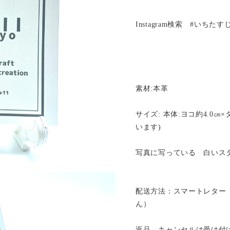
Instagram検索 #いちた
素材:本革
サイズ: 本体:ヨコ約4.0㎝
います)
写真に写っている 白いス
配送方法：スマートレター
ん）
返品、キャンセルは受け付