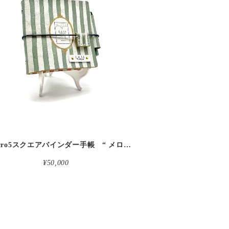
detail
革micro5スクエアバインダー手帳 “ メロン・イチゴシェイク 昼下がりのお茶会” 本革
¥50,000