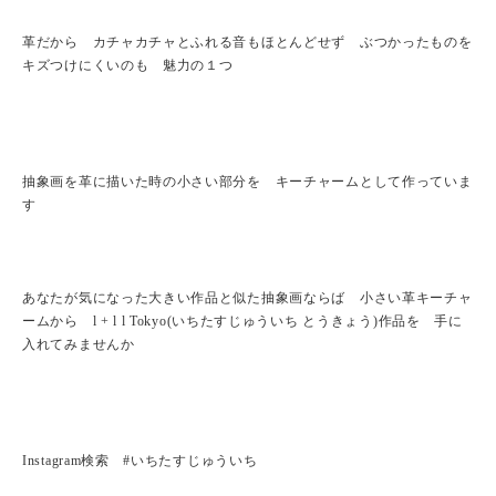
革だから カチャカチャとふれる音もほとんどせず ぶつかったものを
キズつけにくいのも 魅力の１つ
抽象画を革に描いた時の小さい部分を キーチャームとして作っていま
す
あなたが気になった大きい作品と似た抽象画ならば 小さい革キーチャ
ームから l + l l Tokyo(いちたすじゅういち とうきょう)作品を 手に
入れてみませんか
Instagram検索 #いちたすじゅういち