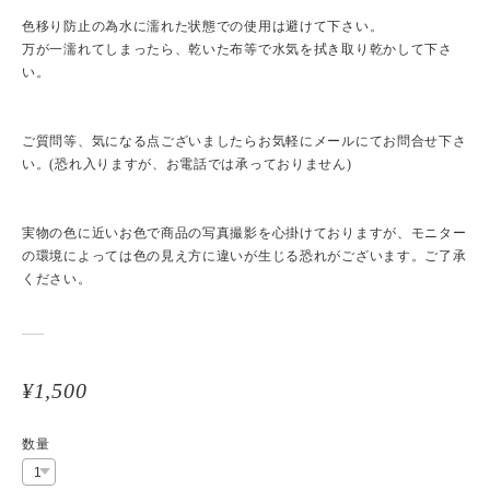
色移り防止の為水に濡れた状態での使用は避けて下さい。
万が一濡れてしまったら、乾いた布等で水気を拭き取り乾かして下さ
い。
ご質問等、気になる点ございましたらお気軽にメールにてお問合せ下さ
い。(恐れ入りますが、お電話では承っておりません)
実物の色に近いお色で商品の写真撮影を心掛けておりますが、モニター
の環境によっては色の見え方に違いが生じる恐れがございます。ご了承
ください。
¥1,500
数量