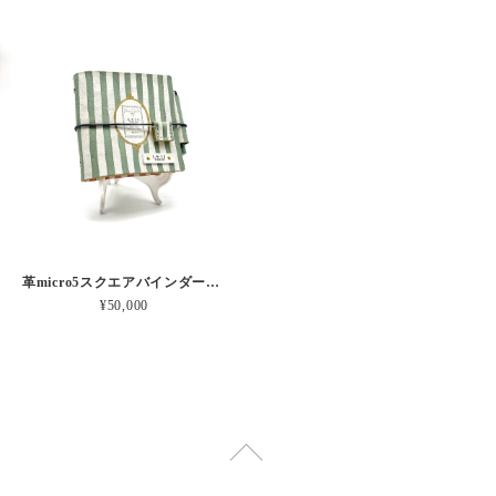
革micro5スクエアバインダー手帳 “ メロン・イチゴシェイク 昼下がりのお茶会” 本革
¥50,000