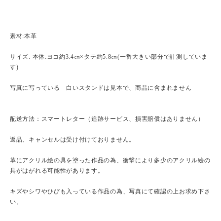
素材:本革
サイズ: 本体:ヨコ約3.4㎝×タテ約5.8㎝(一番大きい部分で計測していま
す)
写真に写っている 白いスタンドは見本で、商品に含まれません
配送方法：スマートレター（追跡サービス、損害賠償はありません）
返品、キャンセルは受け付けておりません。
革にアクリル絵の具を塗った作品の為、衝撃により多少のアクリル絵の
具がはがれる可能性があります。
キズやシワやひびも入っている作品の為、写真にて確認の上お求め下さ
い。