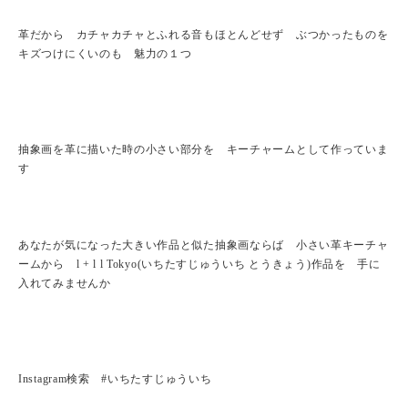
革だから カチャカチャとふれる音もほとんどせず ぶつかったものを
キズつけにくいのも 魅力の１つ
抽象画を革に描いた時の小さい部分を キーチャームとして作っていま
す
あなたが気になった大きい作品と似た抽象画ならば 小さい革キーチャ
ームから l + l l Tokyo(いちたすじゅういち とうきょう)作品を 手に
入れてみませんか
Instagram検索 #いちたすじゅういち