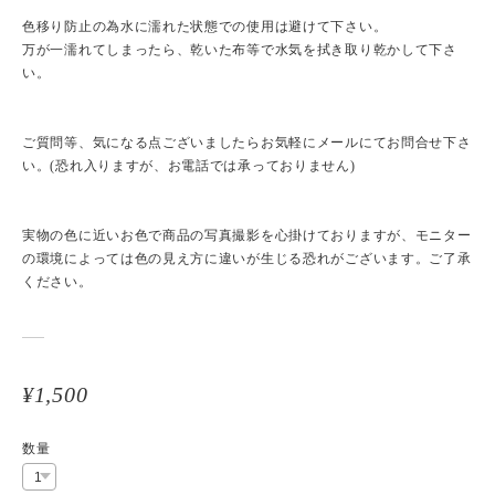
色移り防止の為水に濡れた状態での使用は避けて下さい。
万が一濡れてしまったら、乾いた布等で水気を拭き取り乾かして下さ
い。
ご質問等、気になる点ございましたらお気軽にメールにてお問合せ下さ
い。(恐れ入りますが、お電話では承っておりません)
実物の色に近いお色で商品の写真撮影を心掛けておりますが、モニター
の環境によっては色の見え方に違いが生じる恐れがございます。ご了承
ください。
¥1,500
数量