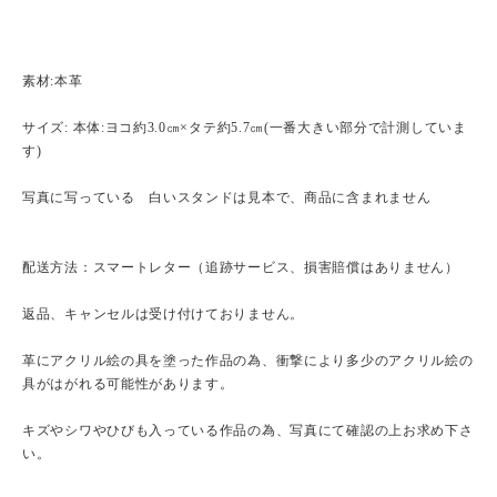
素材:本革
サイズ: 本体:ヨコ約3.0㎝×タテ約5.7㎝(一番大きい部分で計測していま
す)
写真に写っている 白いスタンドは見本で、商品に含まれません
配送方法：スマートレター（追跡サービス、損害賠償はありません）
返品、キャンセルは受け付けておりません。
革にアクリル絵の具を塗った作品の為、衝撃により多少のアクリル絵の
具がはがれる可能性があります。
キズやシワやひびも入っている作品の為、写真にて確認の上お求め下さ
い。