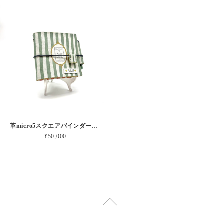
革micro5スクエアバインダー手帳 “ メロン・イチゴシェイク 昼下がりのお茶会” 本革
¥50,000