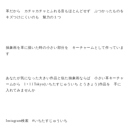
革だから カチャカチャとふれる音もほとんどせず ぶつかったものを
キズつけにくいのも 魅力の１つ
抽象画を革に描いた時の小さい部分を キーチャームとして作っていま
す
あなたが気になった大きい作品と似た抽象画ならば 小さい革キーチャ
ームから l + l l Tokyo(いちたすじゅういち とうきょう)作品を 手に
入れてみませんか
Instagram検索 #いちたすじゅういち