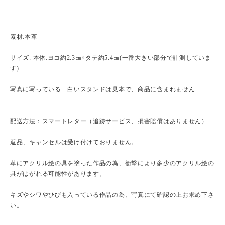
素材:本革
サイズ: 本体:ヨコ約2.3㎝×タテ約5.4㎝(一番大きい部分で計測していま
す)
写真に写っている 白いスタンドは見本で、商品に含まれません
配送方法：スマートレター（追跡サービス、損害賠償はありません）
返品、キャンセルは受け付けておりません。
革にアクリル絵の具を塗った作品の為、衝撃により多少のアクリル絵の
具がはがれる可能性があります。
キズやシワやひびも入っている作品の為、写真にて確認の上お求め下さ
い。