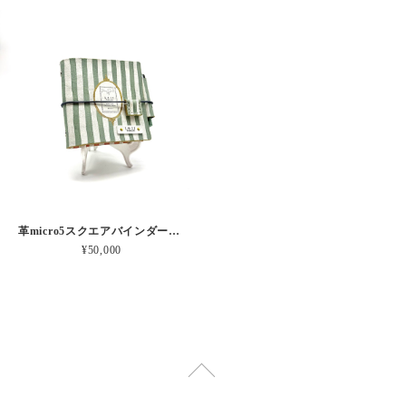
革micro5スクエアバインダー手帳 “ メロン・イチゴシェイク 昼下がりのお茶会” 本革
¥50,000