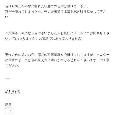
色移り防止の為水に濡れた状態での使用は避けて下さい。
万が一濡れてしまったら、乾いた布等で水気を拭き取り乾かして下さ
い。
ご質問等、気になる点ございましたらお気軽にメールにてお問合せ下さ
い。(恐れ入りますが、お電話では承っておりません)
実物の色に近いお色で商品の写真撮影を心掛けておりますが、モニター
の環境によっては色の見え方に違いが生じる恐れがございます。ご了承
ください。
¥1,500
数量