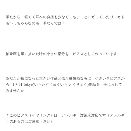
革だから 軽くて耳への負担も少なく ちょっとトガっていたり カド
もへっちゃらなのも 革ならでは！
抽象画を革に描いた時の小さい部分を ピアスとして作っています
あなたが気になった大きい作品と似た抽象画ならば 小さい革ピアスか
ら l + l l Tokyo(いちたすじゅういち とうきょう)作品を 手に入れて
みませんか
＊このピアス（イヤリング）は アレルギー対策未対応です（アレルギ
ーのある方はご注意下さい）