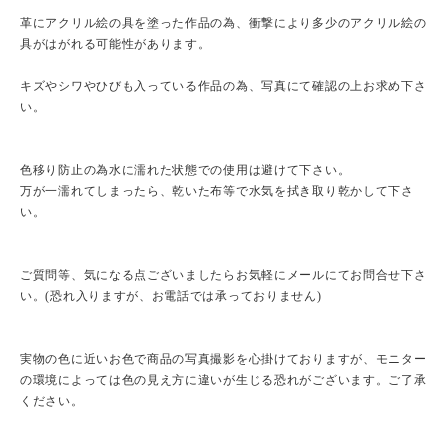
革にアクリル絵の具を塗った作品の為、衝撃により多少のアクリル絵の
具がはがれる可能性があります。
キズやシワやひびも入っている作品の為、写真にて確認の上お求め下さ
い。
色移り防止の為水に濡れた状態での使用は避けて下さい。
万が一濡れてしまったら、乾いた布等で水気を拭き取り乾かして下さ
い。
ご質問等、気になる点ございましたらお気軽にメールにてお問合せ下さ
い。(恐れ入りますが、お電話では承っておりません)
実物の色に近いお色で商品の写真撮影を心掛けておりますが、モニター
の環境によっては色の見え方に違いが生じる恐れがございます。ご了承
ください。