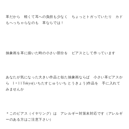
革だから 軽くて耳への負担も少なく ちょっとトガっていたり カド
もへっちゃらなのも 革ならでは！
抽象画を革に描いた時の小さい部分を ピアスとして作っています
あなたが気になった大きい作品と似た抽象画ならば 小さい革ピアスか
ら l + l l Tokyo(いちたすじゅういち とうきょう)作品を 手に入れて
みませんか
＊このピアス（イヤリング）は アレルギー対策未対応です（アレルギ
ーのある方はご注意下さい）