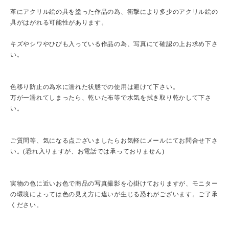
革にアクリル絵の具を塗った作品の為、衝撃により多少のアクリル絵の
具がはがれる可能性があります。
キズやシワやひびも入っている作品の為、写真にて確認の上お求め下さ
い。
色移り防止の為水に濡れた状態での使用は避けて下さい。
万が一濡れてしまったら、乾いた布等で水気を拭き取り乾かして下さ
い。
ご質問等、気になる点ございましたらお気軽にメールにてお問合せ下さ
い。(恐れ入りますが、お電話では承っておりません)
実物の色に近いお色で商品の写真撮影を心掛けておりますが、モニター
の環境によっては色の見え方に違いが生じる恐れがございます。ご了承
ください。