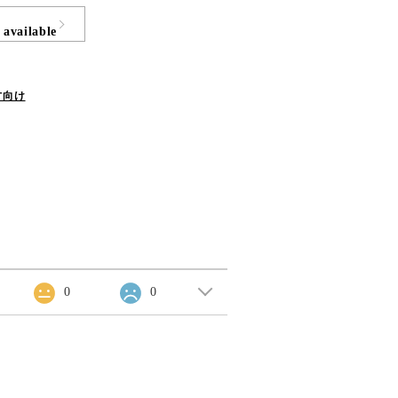
 available
方向け
0
0