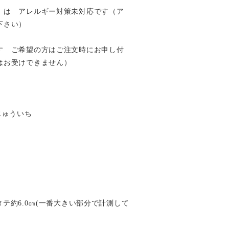
）は アレルギー対策未対応です（ア
下さい）
す ご希望の方はご注文時にお申し付
はお受けできません）
すじゅういち
×タテ約6.0㎝(一番大きい部分で計測して