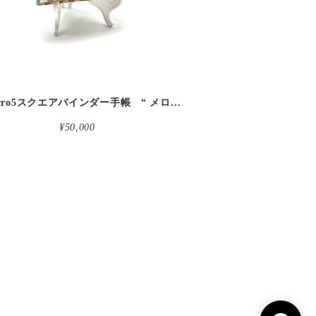
革micro5スクエアバインダー手帳 “ メロン・イチゴシェイク 昼下がりのお茶会” 本革
¥50,000