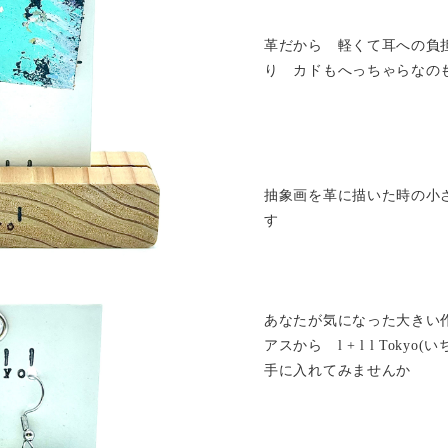
革だから 軽くて耳への負
り カドもへっちゃらなの
抽象画を革に描いた時の小
す
あなたが気になった大きい
アスから l + l l Tok
手に入れてみませんか