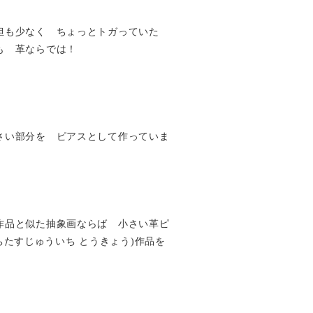
担も少なく ちょっとトガっていた
も 革ならでは！
さい部分を ピアスとして作っていま
作品と似た抽象画ならば 小さい革ピ
yo(いちたすじゅういち とうきょう)作品を