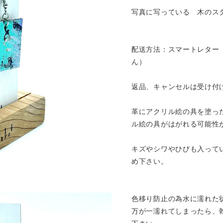
写真に写っている 木のス
配送方法：スマートレター
ん）
返品、キャンセルは受け付
革にアクリル絵の具を塗っ
ル絵の具がはがれる可能性
キズやシワやひびも入って
め下さい。
色移り防止の為水に濡れた
万が一濡れてしまったら、