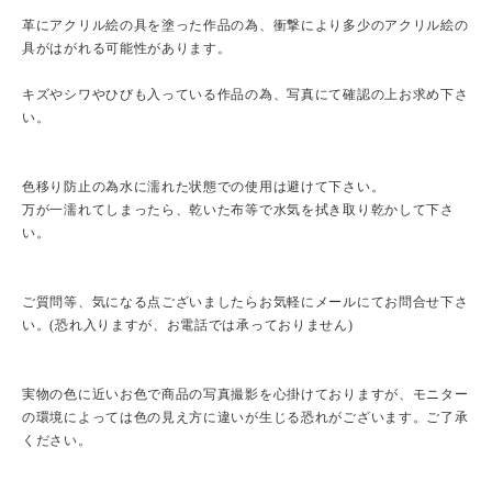
革にアクリル絵の具を塗った作品の為、衝撃により多少のアクリル絵の
具がはがれる可能性があります。
キズやシワやひびも入っている作品の為、写真にて確認の上お求め下さ
い。
色移り防止の為水に濡れた状態での使用は避けて下さい。
万が一濡れてしまったら、乾いた布等で水気を拭き取り乾かして下さ
い。
ご質問等、気になる点ございましたらお気軽にメールにてお問合せ下さ
い。(恐れ入りますが、お電話では承っておりません)
実物の色に近いお色で商品の写真撮影を心掛けておりますが、モニター
の環境によっては色の見え方に違いが生じる恐れがございます。ご了承
ください。