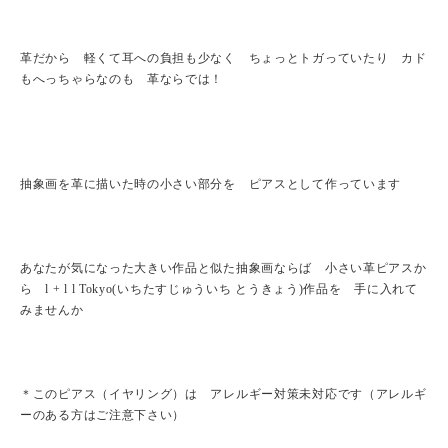
革だから 軽くて耳への負担も少なく ちょっとトガっていたり カド
もへっちゃらなのも 革ならでは！
抽象画を革に描いた時の小さい部分を ピアスとして作っています
あなたが気になった大きい作品と似た抽象画ならば 小さい革ピアスか
ら l + l l Tokyo(いちたすじゅういち とうきょう)作品を 手に入れて
みませんか
＊このピアス（イヤリング）は アレルギー対策未対応です（アレルギ
ーのある方はご注意下さい）