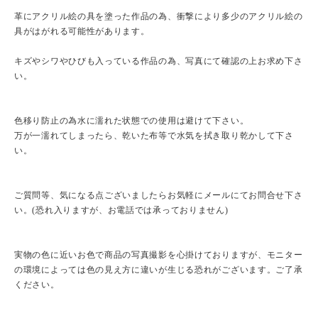
革にアクリル絵の具を塗った作品の為、衝撃により多少のアクリル絵の
具がはがれる可能性があります。
キズやシワやひびも入っている作品の為、写真にて確認の上お求め下さ
い。
色移り防止の為水に濡れた状態での使用は避けて下さい。
万が一濡れてしまったら、乾いた布等で水気を拭き取り乾かして下さ
い。
ご質問等、気になる点ございましたらお気軽にメールにてお問合せ下さ
い。(恐れ入りますが、お電話では承っておりません)
実物の色に近いお色で商品の写真撮影を心掛けておりますが、モニター
の環境によっては色の見え方に違いが生じる恐れがございます。ご了承
ください。