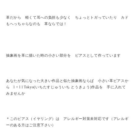
革だから 軽くて耳への負担も少なく ちょっとトガっていたり カド
もへっちゃらなのも 革ならでは！
抽象画を革に描いた時の小さい部分を ピアスとして作っています
あなたが気になった大きい作品と似た抽象画ならば 小さい革ピアスか
ら l + l l Tokyo(いちたすじゅういち とうきょう)作品を 手に入れて
みませんか
＊このピアス（イヤリング）は アレルギー対策未対応です（アレルギ
ーのある方はご注意下さい）