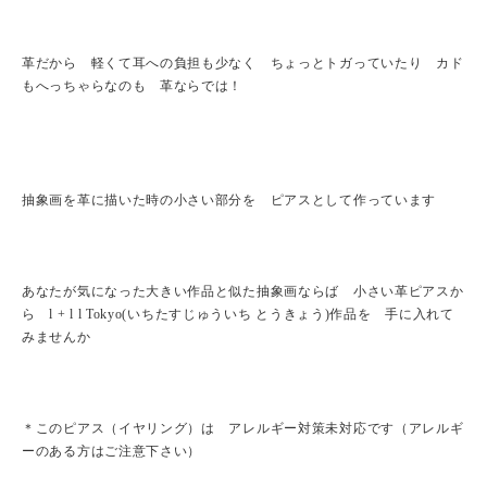
革だから 軽くて耳への負担も少なく ちょっとトガっていたり カド
もへっちゃらなのも 革ならでは！
抽象画を革に描いた時の小さい部分を ピアスとして作っています
あなたが気になった大きい作品と似た抽象画ならば 小さい革ピアスか
ら l + l l Tokyo(いちたすじゅういち とうきょう)作品を 手に入れて
みませんか
＊このピアス（イヤリング）は アレルギー対策未対応です（アレルギ
ーのある方はご注意下さい）