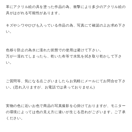
革にアクリル絵の具を塗った作品の為、衝撃により多少のアクリル絵の
具がはがれる可能性があります。
キズやシワやひびも入っている作品の為、写真にて確認の上お求め下さ
い。
色移り防止の為水に濡れた状態での使用は避けて下さい。
万が一濡れてしまったら、乾いた布等で水気を拭き取り乾かして下さ
い。
ご質問等、気になる点ございましたらお気軽にメールにてお問合せ下さ
い。(恐れ入りますが、お電話では承っておりません)
実物の色に近いお色で商品の写真撮影を心掛けておりますが、モニター
の環境によっては色の見え方に違いが生じる恐れがございます。ご了承
ください。