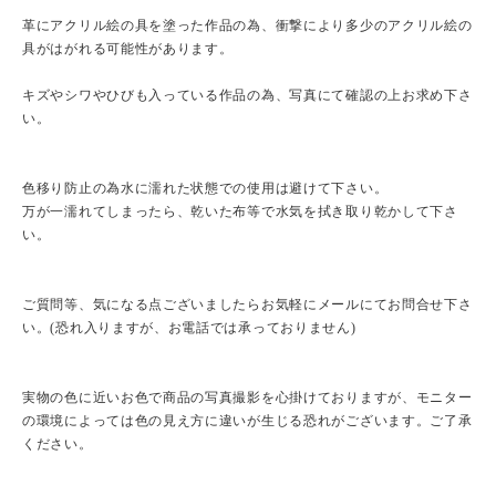
革にアクリル絵の具を塗った作品の為、衝撃により多少のアクリル絵の
具がはがれる可能性があります。
キズやシワやひびも入っている作品の為、写真にて確認の上お求め下さ
い。
色移り防止の為水に濡れた状態での使用は避けて下さい。
万が一濡れてしまったら、乾いた布等で水気を拭き取り乾かして下さ
い。
ご質問等、気になる点ございましたらお気軽にメールにてお問合せ下さ
い。(恐れ入りますが、お電話では承っておりません)
実物の色に近いお色で商品の写真撮影を心掛けておりますが、モニター
の環境によっては色の見え方に違いが生じる恐れがございます。ご了承
ください。