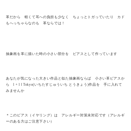
革だから 軽くて耳への負担も少なく ちょっとトガっていたり カド
もへっちゃらなのも 革ならでは！
抽象画を革に描いた時の小さい部分を ピアスとして作っています
あなたが気になった大きい作品と似た抽象画ならば 小さい革ピアスか
ら l + l l Tokyo(いちたすじゅういち とうきょう)作品を 手に入れて
みませんか
＊このピアス（イヤリング）は アレルギー対策未対応です（アレルギ
ーのある方はご注意下さい）