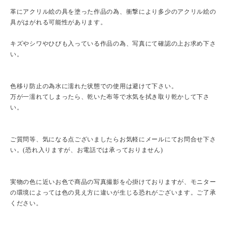
革にアクリル絵の具を塗った作品の為、衝撃により多少のアクリル絵の
具がはがれる可能性があります。
キズやシワやひびも入っている作品の為、写真にて確認の上お求め下さ
い。
色移り防止の為水に濡れた状態での使用は避けて下さい。
万が一濡れてしまったら、乾いた布等で水気を拭き取り乾かして下さ
い。
ご質問等、気になる点ございましたらお気軽にメールにてお問合せ下さ
い。(恐れ入りますが、お電話では承っておりません)
実物の色に近いお色で商品の写真撮影を心掛けておりますが、モニター
の環境によっては色の見え方に違いが生じる恐れがございます。ご了承
ください。