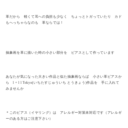
革だから 軽くて耳への負担も少なく ちょっとトガっていたり カド
もへっちゃらなのも 革ならでは！
抽象画を革に描いた時の小さい部分を ピアスとして作っています
あなたが気になった大きい作品と似た抽象画ならば 小さい革ピアスか
ら l + l l Tokyo(いちたすじゅういち とうきょう)作品を 手に入れて
みませんか
＊このピアス（イヤリング）は アレルギー対策未対応です（アレルギ
ーのある方はご注意下さい）