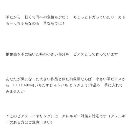
革だから 軽くて耳への負担も少なく ちょっとトガっていたり カド
もへっちゃらなのも 革ならでは！
抽象画を革に描いた時の小さい部分を ピアスとして作っています
あなたが気になった大きい作品と似た抽象画ならば 小さい革ピアスか
ら l + l l Tokyo(いちたすじゅういち とうきょう)作品を 手に入れて
みませんか
＊このピアス（イヤリング）は アレルギー対策未対応です（アレルギ
ーのある方はご注意下さい）