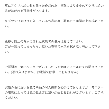
革にアクリル絵の具を塗った作品の為、衝撃により多少のアクリル絵の
具がはがれる可能性があります。
キズやシワやひびも入っている作品の為、写真にて確認の上お求め下さ
い。
色移り防止の為水に濡れた状態での使用は避けて下さい。
万が一濡れてしまったら、乾いた布等で水気を拭き取り乾かして下さ
い。
ご質問等、気になる点ございましたらお気軽にメールにてお問合せ下さ
い。(恐れ入りますが、お電話では承っておりません)
実物の色に近いお色で商品の写真撮影を心掛けておりますが、モニター
の環境によっては色の見え方に違いが生じる恐れがございます。ご了承
ください。