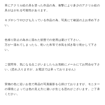
革にアクリル絵の具を塗った作品の為、衝撃により多少のアクリル絵の
具がはがれる可能性があります。
キズやシワやひびも入っている作品の為、写真にて確認の上お求め下さ
い。
色移り防止の為水に濡れた状態での使用は避けて下さい。
万が一濡れてしまったら、乾いた布等で水気を拭き取り乾かして下さ
い。
ご質問等、気になる点ございましたらお気軽にメールにてお問合せ下さ
い。(恐れ入りますが、お電話では承っておりません)
実物の色に近いお色で商品の写真撮影を心掛けておりますが、モニター
の環境によっては色の見え方に違いが生じる恐れがございます。ご了承
ください。