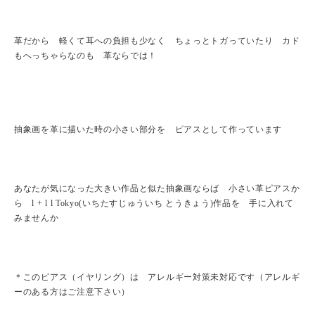
革だから 軽くて耳への負担も少なく ちょっとトガっていたり カド
もへっちゃらなのも 革ならでは！
抽象画を革に描いた時の小さい部分を ピアスとして作っています
あなたが気になった大きい作品と似た抽象画ならば 小さい革ピアスか
ら l + l l Tokyo(いちたすじゅういち とうきょう)作品を 手に入れて
みませんか
＊このピアス（イヤリング）は アレルギー対策未対応です（アレルギ
ーのある方はご注意下さい）