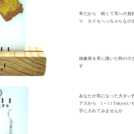
革だから 軽くて耳への負
り カドもへっちゃらなの
抽象画を革に描いた時の小
す
あなたが気になった大きい
アスから l + l l Tok
手に入れてみませんか