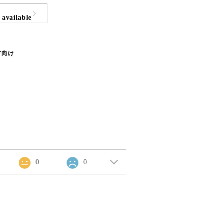
 available
方向け
0
0