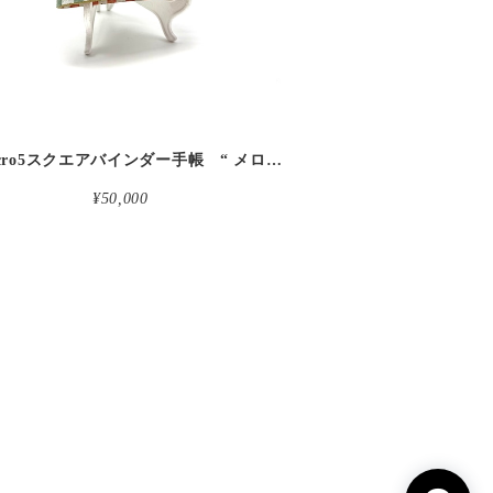
革micro5スクエアバインダー手帳 “ メロン・イチゴシェイク 昼下がりのお茶会” 本革
¥50,000