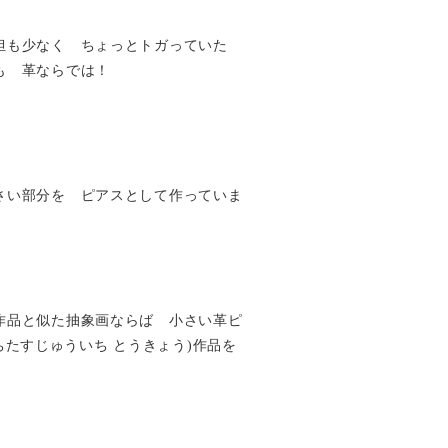
担も少なく ちょっとトガっていた
も 革ならでは！
さい部分を ピアスとして作っていま
作品と似た抽象画ならば 小さい革ピ
yo(いちたすじゅういち とうきょう)作品を