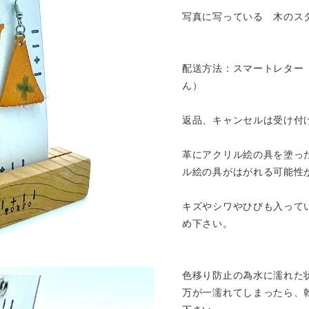
写真に写っている 木のス
配送方法：スマートレター
ん）
返品、キャンセルは受け付
革にアクリル絵の具を塗っ
ル絵の具がはがれる可能性
キズやシワやひびも入って
め下さい。
色移り防止の為水に濡れた
万が一濡れてしまったら、