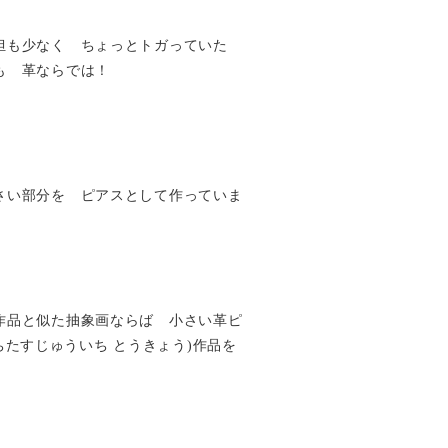
担も少なく ちょっとトガっていた
も 革ならでは！
さい部分を ピアスとして作っていま
作品と似た抽象画ならば 小さい革ピ
yo(いちたすじゅういち とうきょう)作品を