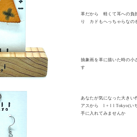
革だから 軽くて耳への負
り カドもへっちゃらなの
抽象画を革に描いた時の小
す
あなたが気になった大きい
アスから l + l l Tok
手に入れてみませんか