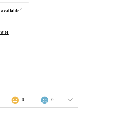
 available
方向け
0
0