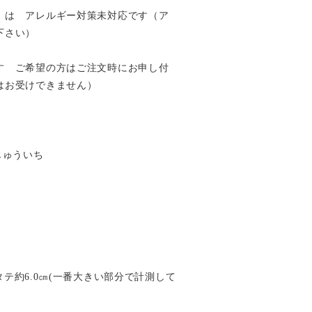
）は アレルギー対策未対応です（ア
下さい）
す ご希望の方はご注文時にお申し付
はお受けできません）
すじゅういち
×タテ約6.0㎝(一番大きい部分で計測して