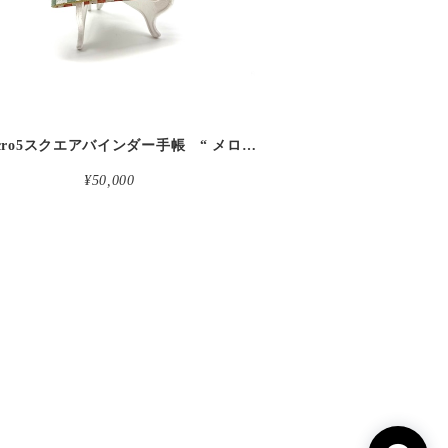
革micro5スクエアバインダー手帳 “ メロン・イチゴシェイク 昼下がりのお茶会” 本革
¥50,000