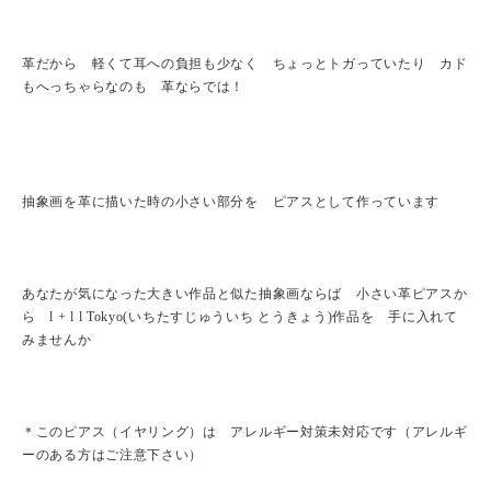
革だから 軽くて耳への負担も少なく ちょっとトガっていたり カド
もへっちゃらなのも 革ならでは！
抽象画を革に描いた時の小さい部分を ピアスとして作っています
あなたが気になった大きい作品と似た抽象画ならば 小さい革ピアスか
ら l + l l Tokyo(いちたすじゅういち とうきょう)作品を 手に入れて
みませんか
＊このピアス（イヤリング）は アレルギー対策未対応です（アレルギ
ーのある方はご注意下さい）