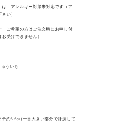
）は アレルギー対策未対応です（ア
下さい）
す ご希望の方はご注文時にお申し付
はお受けできません）
すじゅういち
×タテ約6.6㎝(一番大きい部分で計測して