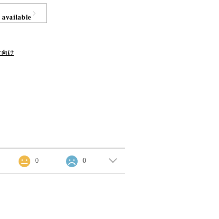
 available
方向け
0
0