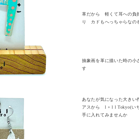
革だから 軽くて耳への負
り カドもへっちゃらなの
抽象画を革に描いた時の小
す
あなたが気になった大きい
アスから l + l l Tok
手に入れてみませんか