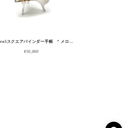
革micro5スクエアバインダー手帳 “ メロン・イチゴシェイク 昼下がりのお茶会” 本革
¥50,000