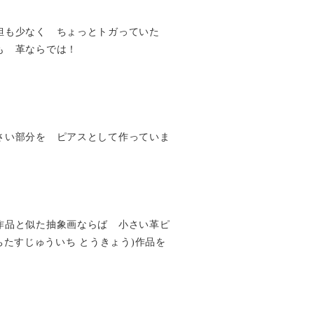
担も少なく ちょっとトガっていた
も 革ならでは！
さい部分を ピアスとして作っていま
作品と似た抽象画ならば 小さい革ピ
yo(いちたすじゅういち とうきょう)作品を