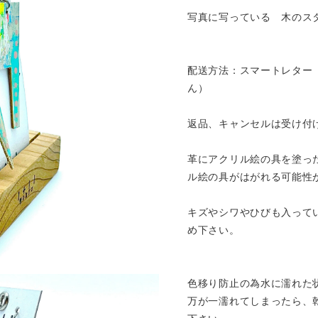
写真に写っている 木のス
配送方法：スマートレター
ん）
返品、キャンセルは受け付
革にアクリル絵の具を塗っ
ル絵の具がはがれる可能性
キズやシワやひびも入って
め下さい。
色移り防止の為水に濡れた
万が一濡れてしまったら、