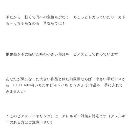
革だから 軽くて耳への負担も少なく ちょっとトガっていたり カド
もへっちゃらなのも 革ならでは！
抽象画を革に描いた時の小さい部分を ピアスとして作っています
あなたが気になった大きい作品と似た抽象画ならば 小さい革ピアスか
ら l + l l Tokyo(いちたすじゅういち とうきょう)作品を 手に入れて
みませんか
＊このピアス（イヤリング）は アレルギー対策未対応です（アレルギ
ーのある方はご注意下さい）