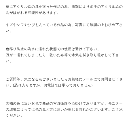
革にアクリル絵の具を塗った作品の為、衝撃により多少のアクリル絵の
具がはがれる可能性があります。
キズやシワやひびも入っている作品の為、写真にて確認の上お求め下さ
い。
色移り防止の為水に濡れた状態での使用は避けて下さい。
万が一濡れてしまったら、乾いた布等で水気を拭き取り乾かして下さ
い。
ご質問等、気になる点ございましたらお気軽にメールにてお問合せ下さ
い。(恐れ入りますが、お電話では承っておりません)
実物の色に近いお色で商品の写真撮影を心掛けておりますが、モニター
の環境によっては色の見え方に違いが生じる恐れがございます。ご了承
ください。