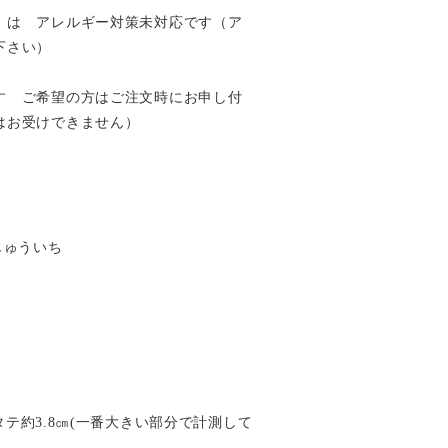
）は アレルギー対策未対応です（ア
下さい）
す ご希望の方はご注文時にお申し付
はお受けできません）
すじゅういち
×タテ約3.8㎝(一番大きい部分で計測して