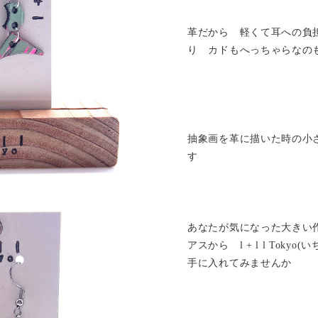
革だから 軽くて耳への負
り カドもへっちゃらなの
抽象画を革に描いた時の小
す
あなたが気になった大きい
アスから l + l l Tok
手に入れてみませんか