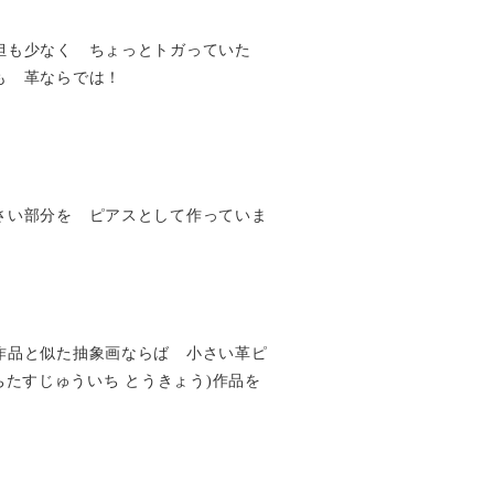
担も少なく ちょっとトガっていた
も 革ならでは！
さい部分を ピアスとして作っていま
作品と似た抽象画ならば 小さい革ピ
yo(いちたすじゅういち とうきょう)作品を