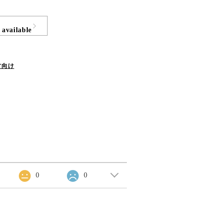
 available
方向け
0
0