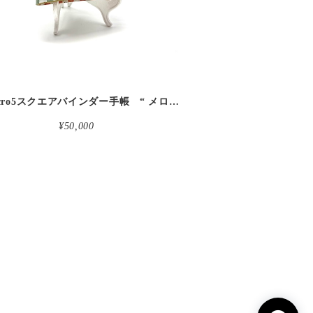
革micro5スクエアバインダー手帳 “ メロン・イチゴシェイク 昼下がりのお茶会” 本革
¥50,000