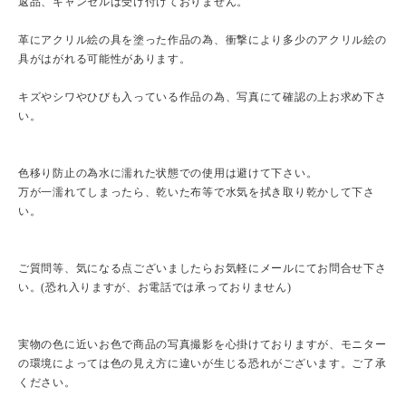
返品、キャンセルは受け付けておりません。
革にアクリル絵の具を塗った作品の為、衝撃により多少のアクリル絵の
具がはがれる可能性があります。
キズやシワやひびも入っている作品の為、写真にて確認の上お求め下さ
い。
色移り防止の為水に濡れた状態での使用は避けて下さい。
万が一濡れてしまったら、乾いた布等で水気を拭き取り乾かして下さ
い。
ご質問等、気になる点ございましたらお気軽にメールにてお問合せ下さ
い。(恐れ入りますが、お電話では承っておりません)
実物の色に近いお色で商品の写真撮影を心掛けておりますが、モニター
の環境によっては色の見え方に違いが生じる恐れがございます。ご了承
ください。