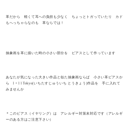
革だから 軽くて耳への負担も少なく ちょっとトガっていたり カド
もへっちゃらなのも 革ならでは！
抽象画を革に描いた時の小さい部分を ピアスとして作っています
あなたが気になった大きい作品と似た抽象画ならば 小さい革ピアスか
ら l + l l Tokyo(いちたすじゅういち とうきょう)作品を 手に入れて
みませんか
＊このピアス（イヤリング）は アレルギー対策未対応です（アレルギ
ーのある方はご注意下さい）