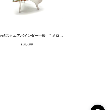
革micro5スクエアバインダー手帳 “ メロン・イチゴシェイク 昼下がりのお茶会” 本革
¥50,000