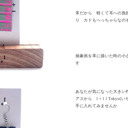
革だから 軽くて耳への負
り カドもへっちゃらなの
抽象画を革に描いた時の小
す
あなたが気になった大きい
アスから l + l l Tok
手に入れてみませんか