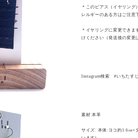
＊このピアス（イヤリング
レルギーのある方はご注意
＊イヤリングに変更できま
けください（発送後の変更
Instagram検索 #いちた
素材:本革
サイズ: 本体:ヨコ約1.6㎝
います)