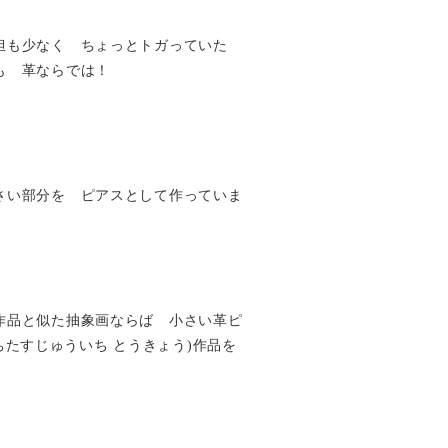
担も少なく ちょっとトガっていた
も 革ならでは！
さい部分を ピアスとして作っていま
作品と似た抽象画ならば 小さい革ピ
yo(いちたすじゅういち とうきょう)作品を