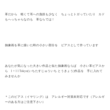
革だから 軽くて耳への負担も少なく ちょっとトガっていたり カド
もへっちゃらなのも 革ならでは！
抽象画を革に描いた時の小さい部分を ピアスとして作っています
あなたが気になった大きい作品と似た抽象画ならば 小さい革ピアスか
ら l + l l Tokyo(いちたすじゅういち とうきょう)作品を 手に入れて
みませんか
＊このピアス（イヤリング）は アレルギー対策未対応です（アレルギ
ーのある方はご注意下さい）