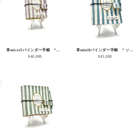
革micro5バインダー手帳 “ブルーベリー・レモンシェイク 昼下がりのお茶会” 本革
革mini6バインダー手帳 “ ソーダ・セサミシェイク 昼下がりのお茶会” 本革
¥40,000
¥45,000