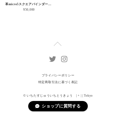
革micro5スクエアバインダー手帳 “ メロン・イチゴシェイク 昼下がりのお茶会” 本革
¥50,000
プライバシーポリシー
特定商取引法に基づく表記
© いちたすじゅういちとうきょう | + | | Tokyo
ショップに質問する