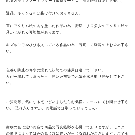
配送方法：スマートレター（追跡サービス、損害賠償はありません）
返品、キャンセルは受け付けておりません。
革にアクリル絵の具を塗った作品の為、衝撃により多少のアクリル絵の
具がはがれる可能性があります。
キズやシワやひびも入っている作品の為、写真にて確認の上お求め下さ
い。
色移り防止の為水に濡れた状態での使用は避けて下さい。
万が一濡れてしまったら、乾いた布等で水気を拭き取り乾かして下さ
い。
ご質問等、気になる点ございましたらお気軽にメールにてお問合せ下さ
い。(恐れ入りますが、お電話では承っておりません)
実物の色に近いお色で商品の写真撮影を心掛けておりますが、モニター
の環境によっては色の見え方に違いが生じる恐れがございます。ご了承