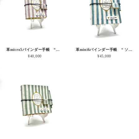
革micro5バインダー手帳 “ブルーベリー・レモンシェイク 昼下がりのお茶会” 本革
革mini6バインダー手帳 “ ソーダ・セサミシェイク 昼下がりのお茶会” 本革
¥40,000
¥45,000