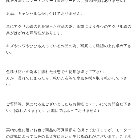
配送方法：スマートレター（追跡サービス、損害賠償はありません）
返品、キャンセルは受け付けておりません。
革にアクリル絵の具を塗った作品の為、衝撃により多少のアクリル絵の
具がはがれる可能性があります。
キズやシワやひびも入っている作品の為、写真にて確認の上お求め下さ
い。
色移り防止の為水に濡れた状態での使用は避けて下さい。
万が一濡れてしまったら、乾いた布等で水気を拭き取り乾かして下さ
い。
ご質問等、気になる点ございましたらお気軽にメールにてお問合せ下さ
い。(恐れ入りますが、お電話では承っておりません)
実物の色に近いお色で商品の写真撮影を心掛けておりますが、モニター
の環境によっては色の見え方に違いが生じる恐れがございます。ご了承