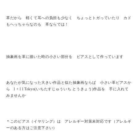
革だから 軽くて耳への負担も少なく ちょっとトガっていたり カド
もへっちゃらなのも 革ならでは！
抽象画を革に描いた時の小さい部分を ピアスとして作っています
あなたが気になった大きい作品と似た抽象画ならば 小さい革ピアスか
ら l + l l Tokyo(いちたすじゅういち とうきょう)作品を 手に入れて
みませんか
＊このピアス（イヤリング）は アレルギー対策未対応です（アレルギ
ーのある方はご注意下さい）