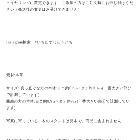
＊イヤリングに変更できます ご希望の方はご注文時にお申し付けくだ
さい（発送後の変更はお受けできません）
Instagram検索 #いちたすじゅういち
素材:本革
サイズ: 真っ直ぐな方の本体:ヨコ約0.6㎝×タテ約9.1㎝(一番大きい部分
で計測しています)
曲線の方の本体:ヨコ約0.9㎝×タテ約9㎝(一番大きい部分で計測してい
ます)
写真に写っている 木のスタンドは見本で、商品に含まれません