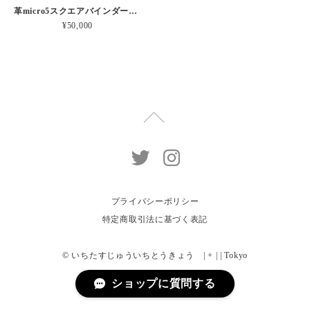
革micro5スクエアバインダー手帳 “ メロン・イチゴシェイク 昼下がりのお茶会” 本革
¥50,000
プライバシーポリシー
特定商取引法に基づく表記
© いちたすじゅういちとうきょう | + | | Tokyo
ショップに質問する