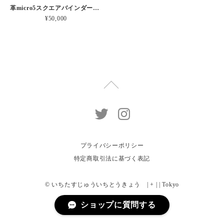
革micro5スクエアバインダー手帳 “ メロン・イチゴシェイク 昼下がりのお茶会” 本革
¥50,000
プライバシーポリシー
特定商取引法に基づく表記
© いちたすじゅういちとうきょう | + | | Tokyo
ショップに質問する