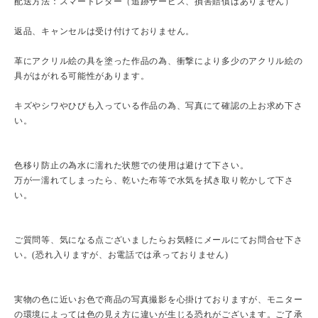
配送方法：スマートレター（追跡サービス、損害賠償はありません）
返品、キャンセルは受け付けておりません。
革にアクリル絵の具を塗った作品の為、衝撃により多少のアクリル絵の
具がはがれる可能性があります。
キズやシワやひびも入っている作品の為、写真にて確認の上お求め下さ
い。
色移り防止の為水に濡れた状態での使用は避けて下さい。
万が一濡れてしまったら、乾いた布等で水気を拭き取り乾かして下さ
い。
ご質問等、気になる点ございましたらお気軽にメールにてお問合せ下さ
い。(恐れ入りますが、お電話では承っておりません)
実物の色に近いお色で商品の写真撮影を心掛けておりますが、モニター
の環境によっては色の見え方に違いが生じる恐れがございます。ご了承