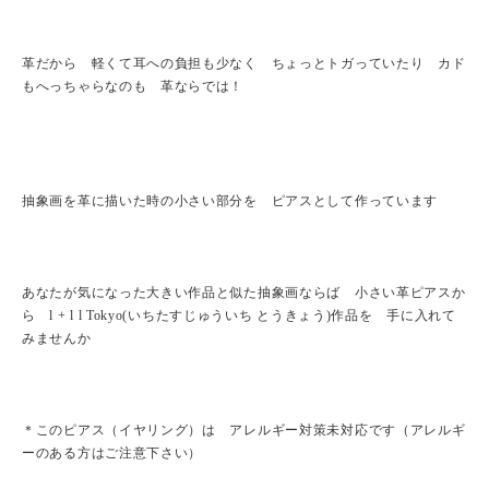
革だから 軽くて耳への負担も少なく ちょっとトガっていたり カド
もへっちゃらなのも 革ならでは！
抽象画を革に描いた時の小さい部分を ピアスとして作っています
あなたが気になった大きい作品と似た抽象画ならば 小さい革ピアスか
ら l + l l Tokyo(いちたすじゅういち とうきょう)作品を 手に入れて
みませんか
＊このピアス（イヤリング）は アレルギー対策未対応です（アレルギ
ーのある方はご注意下さい）