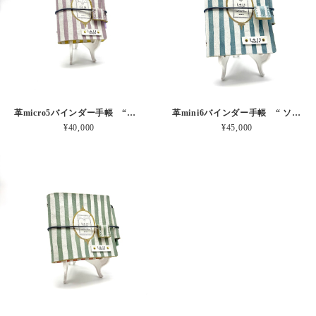
革micro5バインダー手帳 “ブルーベリー・レモンシェイク 昼下がりのお茶会” 本革
革mini6バインダー手帳 “ ソーダ・セサミシェイク 昼下がりのお茶会” 本革
¥40,000
¥45,000