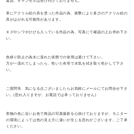
返品、キャンセルは受け付けておりません。
革にアクリル絵の具を塗った作品の為、衝撃により多少のアクリル絵の
具がはがれる可能性があります。
キズやシワやひびも入っている作品の為、写真にて確認の上お求め下さ
い。
色移り防止の為水に濡れた状態での使用は避けて下さい。
万が一濡れてしまったら、乾いた布等で水気を拭き取り乾かして下さ
い。
ご質問等、気になる点ございましたらお気軽にメールにてお問合せ下さ
い。(恐れ入りますが、お電話では承っておりません)
実物の色に近いお色で商品の写真撮影を心掛けておりますが、モニター
の環境によっては色の見え方に違いが生じる恐れがございます。ご了承
ください。