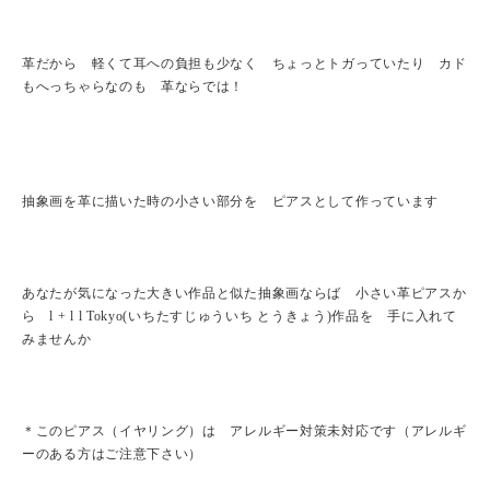
革だから 軽くて耳への負担も少なく ちょっとトガっていたり カド
もへっちゃらなのも 革ならでは！
抽象画を革に描いた時の小さい部分を ピアスとして作っています
あなたが気になった大きい作品と似た抽象画ならば 小さい革ピアスか
ら l + l l Tokyo(いちたすじゅういち とうきょう)作品を 手に入れて
みませんか
＊このピアス（イヤリング）は アレルギー対策未対応です（アレルギ
ーのある方はご注意下さい）