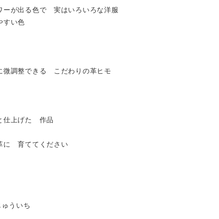
ワーが出る色で 実はいろいろな洋服
やすい色
に微調整できる こだわりの革ヒモ
と仕上げた 作品
革に 育ててください
すじゅういち