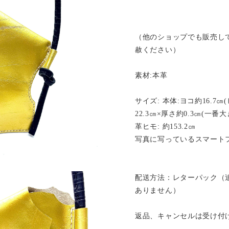
（他のショップでも販売し
赦ください）
素材:本革
サイズ: 本体:ヨコ約16.7
22.3㎝×厚さ約0.3㎝(一
革ヒモ: 約153.2㎝
写真に写っているスマート
配送方法：レターパック（
ありません）
返品、キャンセルは受け付