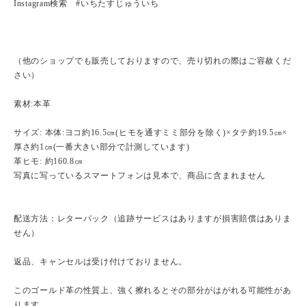
Instagram検索 #いちたすじゅういち
（他のショップでも販売しておりますので、売り切れの際はご容赦くだ
さい）
素材:本革
サイズ: 本体:ヨコ約16.5㎝(ヒモを通すミミ部分を除く)×タテ約19.5㎝×
厚さ約1㎝(一番大きい部分で計測しています)
革ヒモ: 約160.8㎝
写真に写っているスマートフォンは見本で、商品に含まれません
配送方法：レターパック（追跡サービスはありますが損害賠償はありま
せん）
返品、キャンセルは受け付けておりません。
このゴールド革の性質上、強く擦れるとその部分がはがれる可能性があ
ります。