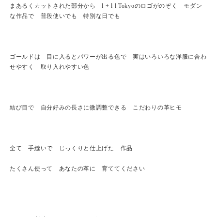
まあるくカットされた部分から l + l l Tokyoのロゴがのぞく モダン
な作品で 普段使いでも 特別な日でも
ゴールドは 目に入るとパワーが出る色で 実はいろいろな洋服に合わ
せやすく 取り入れやすい色
結び目で 自分好みの長さに微調整できる こだわりの革ヒモ
全て 手縫いで じっくりと仕上げた 作品
たくさん使って あなたの革に 育ててください