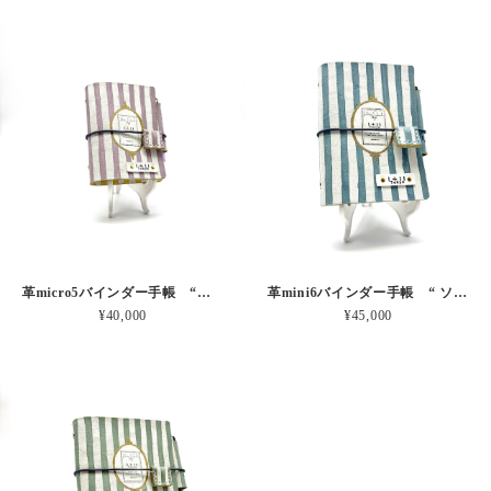
革micro5バインダー手帳 “ブルーベリー・レモンシェイク 昼下がりのお茶会” 本革
革mini6バインダー手帳 “ ソーダ・セサミシェイク 昼下がりのお茶会” 本革
¥40,000
¥45,000