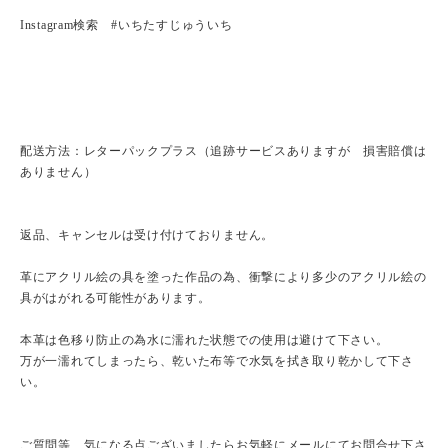
Instagram検索 #いちたすじゅういち
配送方法：レターパックプラス（追跡サービスありますが 損害賠償は
ありません）
返品、キャンセルは受け付けておりません。
革にアクリル絵の具を塗った作品の為、衝撃により多少のアクリル絵の
具がはがれる可能性があります。
本革は色移り防止の為水に濡れた状態での使用は避けて下さい。
万が一濡れてしまったら、乾いた布等で水気を拭き取り乾かして下さ
い。
ご質問等、気になる点ございましたらお気軽にメールにてお問合せ下さ