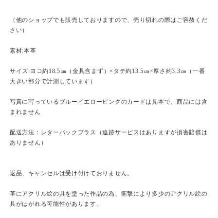
（他のショップでも販売しておりますので、売り切れの際はご容赦くだ
さい）
素材:本革
サイズ:ヨコ約18.5㎝（金具含まず）×タテ約13.5㎝×厚さ約3.3㎝（一番
大きい部分で計測しています）
写真に写っているブルーイエローピンクのカードは見本で、商品には含
まれません
配送方法：レターパックプラス（追跡サービスはありますが損害賠償は
ありません）
返品、キャンセルは受け付けておりません。
革にアクリル絵の具を塗った作品の為、衝撃により多少のアクリル絵の
具がはがれる可能性があります。