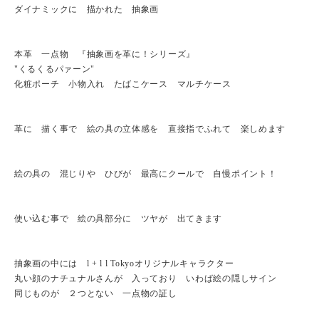
ダイナミックに 描かれた 抽象画
本革 一点物 『抽象画を革に！シリーズ』
"くるくるパァーン"
化粧ポーチ 小物入れ たばこケース マルチケース
革に 描く事で 絵の具の立体感を 直接指でふれて 楽しめます
絵の具の 混じりや ひびが 最高にクールで 自慢ポイント！
使い込む事で 絵の具部分に ツヤが 出てきます
抽象画の中には l + l l Tokyoオリジナルキャラクター
丸い顔のナチュナルさんが 入っており いわば絵の隠しサイン
同じものが ２つとない 一点物の証し